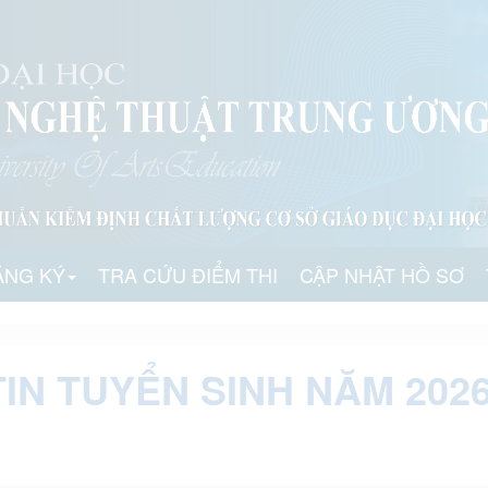
ĂNG KÝ
TRA CỨU ĐIỂM THI
CẬP NHẬT HỒ SƠ
IN TUYỂN SINH NĂM 202