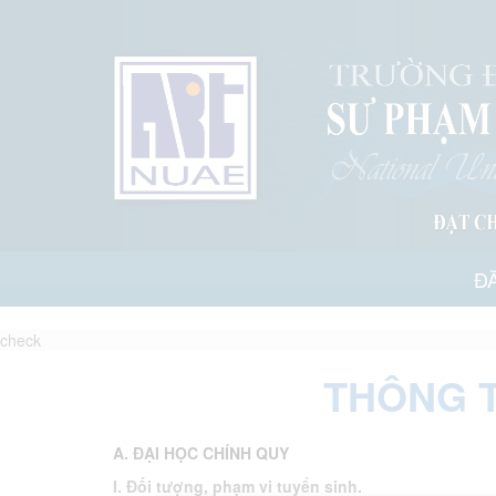
Đ
check
THÔNG T
A. ĐẠI HỌC CHÍNH QUY
I. Đối tượng, phạm vi tuyển sinh.